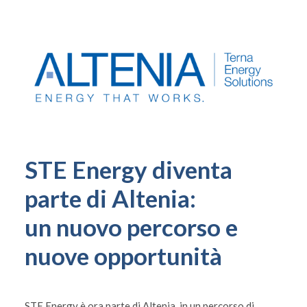
STE Energy diventa
parte di Altenia:
un nuovo percorso e
nuove opportunità
STE Energy è ora parte di Altenia, in un percorso di