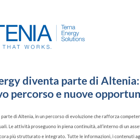
rgy diventa parte di Altenia:
vo percorso e nuove opportun
parte di Altenia, in un percorso di evoluzione che rafforza competenz
ali. Le attività proseguono in piena continuità, all’interno di un asse
ora più strutturato e integrato. Tutte le informazioni, i contenuti ag