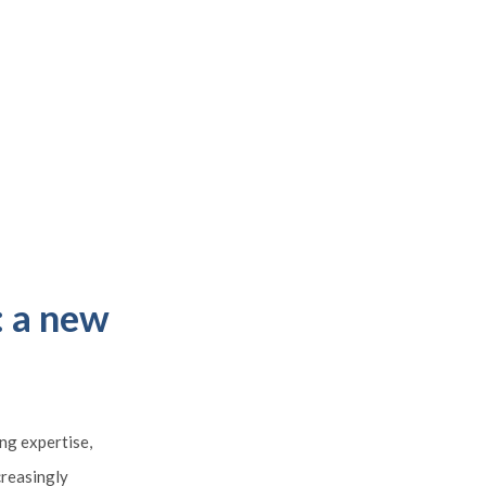
: a new
ng expertise,
ncreasingly