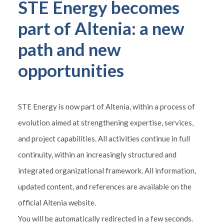
STE Energy becomes
part of Altenia: a new
path and new
opportunities
STE Energy is now part of Altenia, within a process of
evolution aimed at strengthening expertise, services,
and project capabilities. All activities continue in full
continuity, within an increasingly structured and
integrated organizational framework. All information,
updated content, and references are available on the
official Altenia website.
You will be automatically redirected in a few seconds.