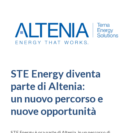
STE Energy diventa
parte di Altenia:
un nuovo percorso e
nuove opportunità
STE Energy è ora parte di Altenia, in un percorso di