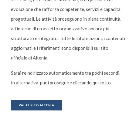
evoluzione che rafforza competenze, servizi e capacità
progettuali. Le attività proseguono in piena continuità,
all’interno di un assetto organizzativo ancora più
strutturato e integrato. Tutte le informazioni, i contenuti
aggiornati e i riferimenti sono disponibili sul sito
ufficiale di Altenia.
Sarai reindirizzato automaticamente tra pochi secondi.
In alternativa, puoi proseguire cliccando qui sotto.
VAI AL SITO ALTENIA