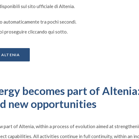
sponibili sul sito ufficiale di Altenia.
to automaticamente tra pochi secondi.
uoi proseguire cliccando qui sotto.
O ALTENIA
rgy becomes part of Altenia
nd new opportunities
 part of Altenia, within a process of evolution aimed at strengtheni
ect capabilities. All activities continue in full continuity, within an i