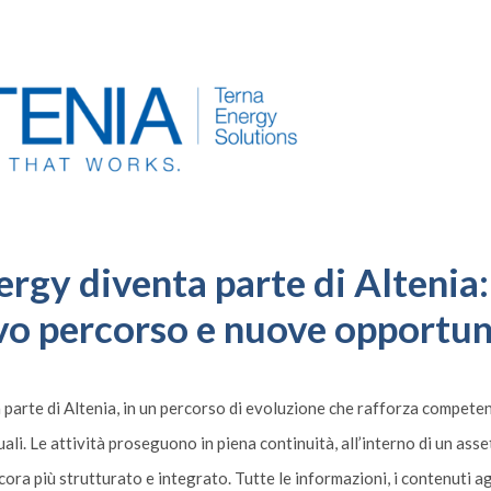
rgy diventa parte di Altenia:
vo percorso e nuove opportun
parte di Altenia, in un percorso di evoluzione che rafforza competenz
ali. Le attività proseguono in piena continuità, all’interno di un asse
ora più strutturato e integrato. Tutte le informazioni, i contenuti ag