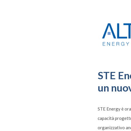
STE Ene
un nuo
STE Energy è ora 
capacità progettu
organizzativo anc