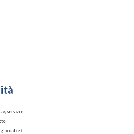
ità
e, servizi e
tto
giornati e i