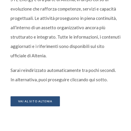
evoluzione che rafforza competenze, servizi e capacità
progettuali. Le attività proseguono in piena continuità,
all’interno di un assetto organizzativo ancora più
strutturato e integrato. Tutte le informazioni, i contenuti
aggiornati e i riferimenti sono disponibili sul sito
ufficiale di Altenia.
Sarai reindirizzato automaticamente tra pochi secondi.
In alternativa, puoi proseguire cliccando qui sotto.
VAI AL SITO ALTENIA