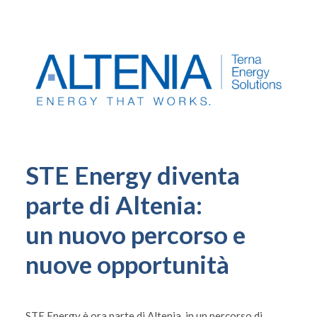
STE Energy diventa
parte di Altenia:
un nuovo percorso e
nuove opportunità
STE Energy è ora parte di Altenia, in un percorso di