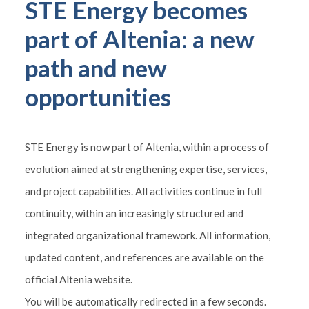
STE Energy becomes
part of Altenia: a new
path and new
opportunities
STE Energy is now part of Altenia, within a process of
evolution aimed at strengthening expertise, services,
and project capabilities. All activities continue in full
continuity, within an increasingly structured and
integrated organizational framework. All information,
updated content, and references are available on the
official Altenia website.
You will be automatically redirected in a few seconds.