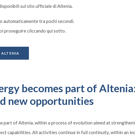
sponibili sul sito ufficiale di Altenia.
to automaticamente tra pochi secondi.
uoi proseguire cliccando qui sotto.
O ALTENIA
rgy becomes part of Altenia
nd new opportunities
 part of Altenia, within a process of evolution aimed at strengtheni
ect capabilities. All activities continue in full continuity, within an i