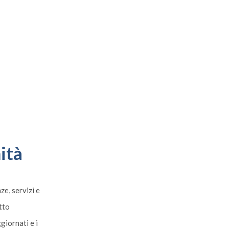
ità
e, servizi e
tto
giornati e i