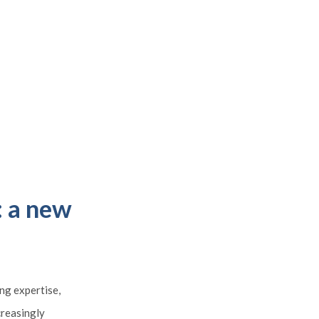
: a new
ng expertise,
ncreasingly