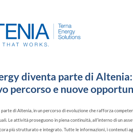
rgy diventa parte di Altenia:
vo percorso e nuove opportun
parte di Altenia, in un percorso di evoluzione che rafforza competenz
ali. Le attività proseguono in piena continuità, all’interno di un asse
ora più strutturato e integrato. Tutte le informazioni, i contenuti ag