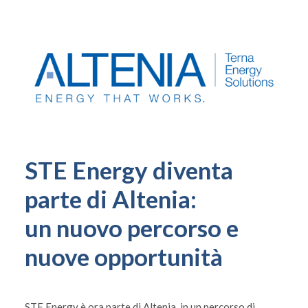
STE Energy diventa
parte di Altenia:
un nuovo percorso e
nuove opportunità
STE Energy è ora parte di Altenia, in un percorso di