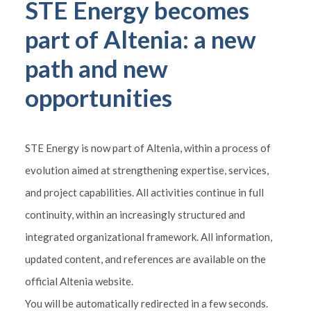
STE Energy becomes
part of Altenia: a new
path and new
opportunities
STE Energy is now part of Altenia, within a process of
evolution aimed at strengthening expertise, services,
and project capabilities. All activities continue in full
continuity, within an increasingly structured and
integrated organizational framework. All information,
updated content, and references are available on the
official Altenia website.
You will be automatically redirected in a few seconds.