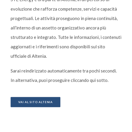
evoluzione che rafforza competenze, servizi e capacità
progettuali. Le attività proseguono in piena continuità,
all’interno di un assetto organizzativo ancora più
strutturato e integrato. Tutte le informazioni, i contenuti
aggiornati e i riferimenti sono disponibili sul sito
ufficiale di Altenia.
Sarai reindirizzato automaticamente tra pochi secondi.
In alternativa, puoi proseguire cliccando qui sotto.
VAI AL SITO ALTENIA