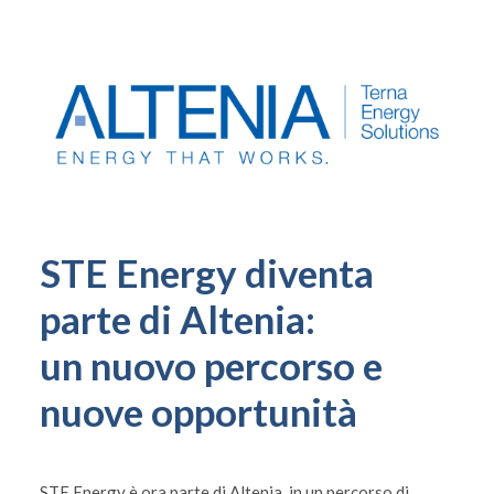
STE Energy diventa
parte di Altenia:
un nuovo percorso e
nuove opportunità
STE Energy è ora parte di Altenia, in un percorso di