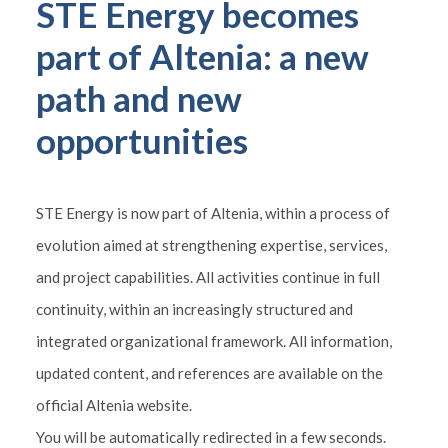
STE Energy becomes
part of Altenia: a new
path and new
opportunities
STE Energy is now part of Altenia, within a process of
evolution aimed at strengthening expertise, services,
and project capabilities. All activities continue in full
continuity, within an increasingly structured and
integrated organizational framework. All information,
updated content, and references are available on the
official Altenia website.
You will be automatically redirected in a few seconds.