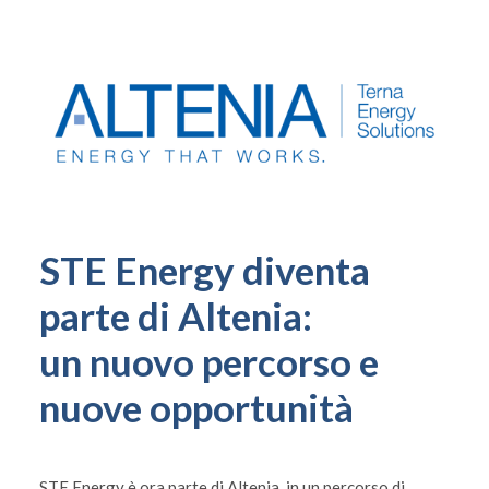
STE Energy diventa
parte di Altenia:
un nuovo percorso e
nuove opportunità
STE Energy è ora parte di Altenia, in un percorso di